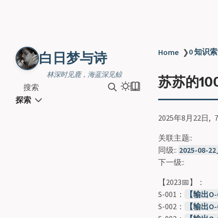
0 知识索
Home
❯
白日梦与诗
林深时见鹿，海蓝深见鲸
苏苏的10
搜索
探索
2025年8月22日
关联主题::
同级::
2025-08-
下一级::
【2023📅】：
S-001：
【输出O
S-002：
【输出O