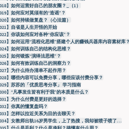
-018】如何运营好自己的朋友圈？_（1）
019】如何应对莫须有的“造谣”？
-020】如何持续做复盘？（心法篇）
-021】自省是人生开悟的开始
-022】你该如何应对各种“你应该”？
-023】如何运用“流程化思维”搭建个人的赚钱兵器库内容素材库
-024】如何训练自己的结构化思维？
025】如何锻炼“演绎法思维”？
-026】如何有效训练自己的洞察力？
-027】为什么待办清单不起作用？
-028】哪些内容可以免费分享，哪些应该付费分享？
-029】苏苏的「优质思考分享」 学习指南
-030】“凡事发生皆有利于我”的本质是什么？
-031】为什么付费是更好的选择？
-032】你真的懂复盘吗？
-033】怎样以拉近关系为目的去聊天？
-034】女教师出轨16岁男学生，上了热搜，我却被喷子喷了…
-035】什么是毛利？什么是净利？搞懂有什么用？