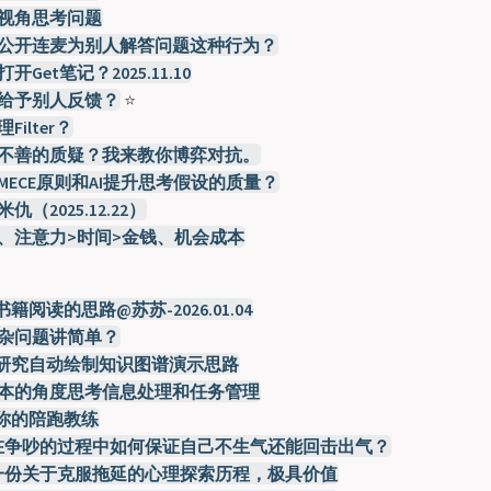
视角思考问题
公开连麦为别人解答问题这种行为？
Get笔记？2025.11.10
给予别人反馈？
⭐️
ilter？
不善的质疑？我来教你博弈对抗。
MECE原则和AI提升思考假设的质量？
（2025.12.22）
、注意力>时间>金钱、机会成本
书籍阅读的思路@苏苏-2026.01.04
杂问题讲简单？
题研究自动绘制知识图谱演示思路
本的角度思考信息处理和任务管理
为你的陪跑教练
6：在争吵的过程中如何保证自己不生气还能回击出气？
7：一份关于克服拖延的心理探索历程，极具价值