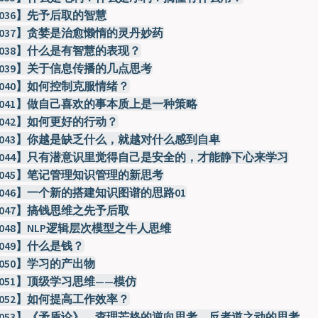
-036】先予后取的智慧
-037】贪婪是治愈懒惰的灵丹妙药
-038】什么是有智慧的表现？
-039】关于信息传播的几点思考
-040】如何控制克服情绪？
-041】做自己喜欢的事本质上是一种策略
-042】如何更好的行动？
-043】你越是缺乏什么，就越对什么感到自卑
-044】只有潜意识里觉得自己是安全的，才能静下心来学习
-045】笔记管理知识管理的新思考
-046】一个新的搭建知识图谱的思路01
-047】搞钱思维之先予后取
048】NLP逻辑层次模型之牛人思维
049】什么是钱？
050】学习的产出物
-051】顶级学习思维——模仿
-052】如何提高工作效率？
-053】《矛盾论》、查理芒格的逆向思考、反者道之动的思考