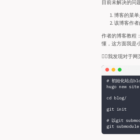
目前未解决的问
博客的菜单
该博客作者
作者的博客教程
懂，这方面我是小
👉🏻我发现对
# 初始化站点blo
hugo new site 
cd blog/

git init

# 以git subm