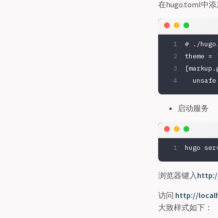
在hugo.toml
# ./hugo
theme
 =
 
[markup.
  unsafe
启动服务
hugo
 ser
浏览器键入
http
访问
http://local
大致样式如下：