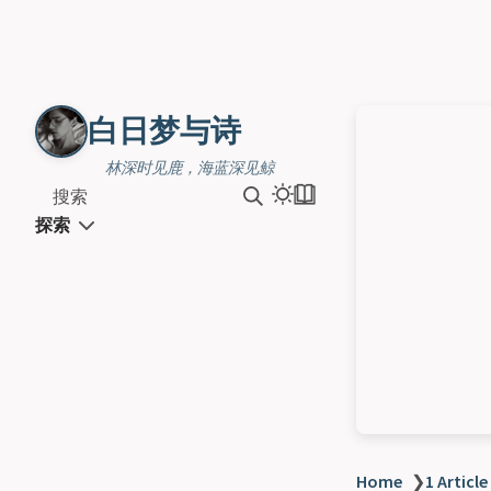
白日梦与诗
林深时见鹿，海蓝深见鲸
搜索
探索
Home
❯
1 Article