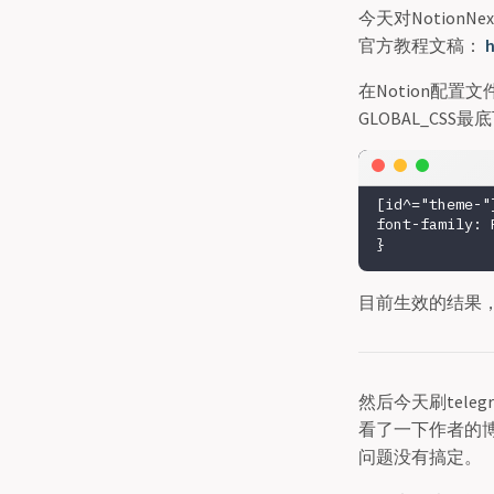
今天对Notio
官方教程文稿：
h
在Notion配置文件夹
GLOBAL_CSS
[id^="theme-"]
font-family: 
目前生效的结果
然后今天刷tele
看了一下作者的博
问题没有搞定。