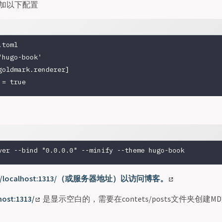
中添加以下配置
.toml
'hugo-book'
goldmark.renderer]
 =
 true
ver
 --bind
 "0.0.0.0"
 --minify
 --theme
 hugo-book
://localhost:1313/（或服务器地址）以访问博客。
host:1313/
是显示空白的，需要在contets/posts文件夹创建M