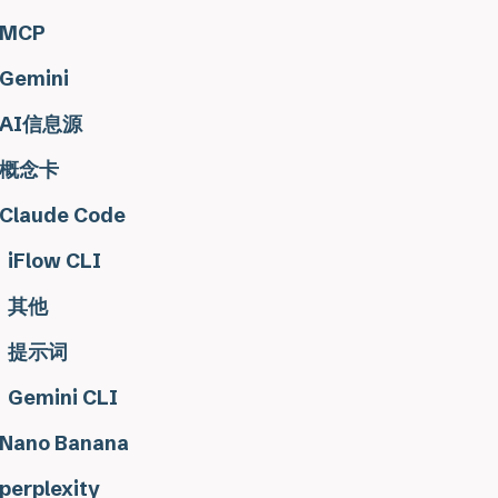
MCP
Gemini
AI信息源
概念卡
Claude Code
iFlow CLI
其他
提示词
Gemini CLI
Nano Banana
perplexity