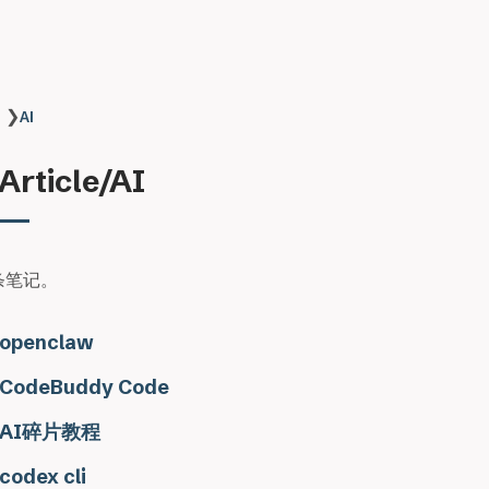
❯
AI
rticle/AI
条笔记。
openclaw
CodeBuddy Code
AI碎片教程
codex cli