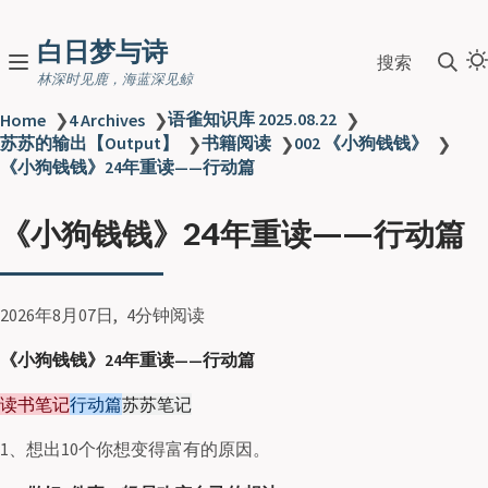
白日梦与诗
搜索
林深时见鹿，海蓝深见鲸
语雀知识库 2025.08.22
Home
❯
4 Archives
❯
❯
苏苏的输出【Output】
书籍阅读
002 《小狗钱钱》
❯
❯
❯
《小狗钱钱》24年重读——行动篇
《小狗钱钱》24年重读——行动篇
2026年8月07日
4分钟阅读
《小狗钱钱》24年重读——行动篇
读书笔记
行动篇
苏苏笔记
1、想出10个你想变得富有的原因。