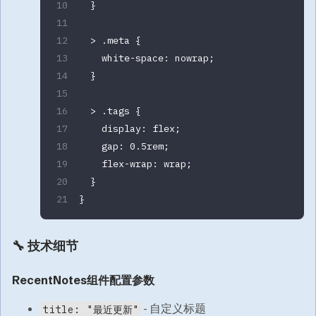
  }
  > 
.meta
 {
    white-space
: 
nowrap
;
  }
  > 
.tags
 {
    display
: 
flex
;
    gap
: 
0.5
rem
;
    flex-wrap
: 
wrap
;
  }
}
🔧 技术细节
RecentNotes组件配置参数
- 自定义标题
title: "最近更新"