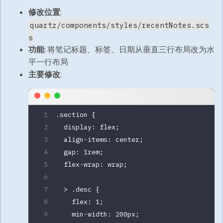
修改位置
:
quartz/components/styles/recentNotes.scs
s
功能
: 将笔记标题、标签、日期从垂直三行布局改为水
平一行布局
主要修改
:
.section
 {
  display
: 
flex
;
  align-items
: 
center
;
  gap
: 
1
rem
;
  flex-wrap
: 
wrap
;
  > 
.desc
 {
    flex
: 
1
;
    min-width
: 
200
px
;