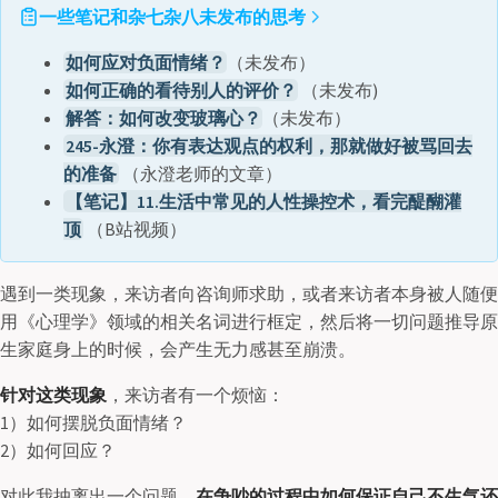
一些笔记和杂七杂八未发布的思考
如何应对负面情绪？
（未发布）
如何正确的看待别人的评价？
（未发布)
解答：如何改变玻璃心？
（未发布）
245-永澄：你有表达观点的权利，那就做好被骂回去
的准备
（永澄老师的文章）
【笔记】11.生活中常见的人性操控术，看完醍醐灌
顶
（B站视频）
遇到一类现象，来访者向咨询师求助，或者来访者本身被人随便
用《心理学》领域的相关名词进行框定，然后将一切问题推导原
生家庭身上的时候，会产生无力感甚至崩溃。
针对这类现象
，来访者有一个烦恼：
1）如何摆脱负面情绪？
2）如何回应？
对此我抽离出一个问题，
在争吵的过程中如何保证自己不生气还